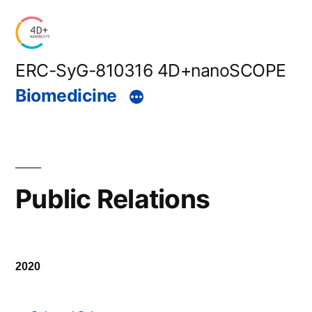
Skip
to
content
ERC-SyG-810316 4D+nanoSCOPE
Biomedicine
Public Relations
2020